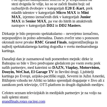
stezi dvignila še višje, ko so se začeli finalni boji: od
razburljivih dvobojev v kategorijah
E20 E-Kart
, prek
mladih talentov v kategorijah
Micro MAX
in
Mini
MAX
, izjemno izenačenih dirk v kategorijah
Junior
MAX
in
Senior MAX
, pa vse do hitrih in atraktivnih
nastopov v kategorijah
DD2
in
DD2 Masters
.
Dirkanje je bilo preprosto spektakularno – neverjetno izenačeno,
nepopustljivo in polno adrenalina. Danes zvečer smo s ponosom
okronali nove prvake
RMC Grand Finals
, najprestižnejšega in
najbolj spektakularnega karting dogodka v svetu mednarodnega
kartinga.
Današnji dan je zaznamoval tudi pomemben mejnik: dirke iz
Bahrajna so bile v živo predvajane gledalcem po vsem svetu prek
naših partnerjev, med katerimi so
DAZN, Viaplay, Motorvision,
Douyin, WeChat, El Garage TV
in številni drugi. Ljubitelji
kartinga po Evropi, azijsko-pacifiški regiji, Severni in Južni Ameriki,
Bližnjem vzhodu ter Afriki so lahko spremljali dogajanje v živo ali z
zamikom prek televizije, OTT-platform in drugih digitalnih medijev.
Celoten seznam televizijskih in medijskih partnerjev je na voljo na
naši spletni strani:
grandfinals.rotax-racing.com