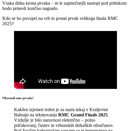
Vsaka dirka krona prvaka – in le najmočnejši nastopi pod pritiskom
bodo prinesli končno nagrado.
Kdo se bo povzpel na vrh in postal prvak velikega finala RMC
2025?
Okronali smo prvake!
Kakšen izjemen teden je za nami tukaj v Kraljevini
Bahrajn na tekmovanju
RMC Grand Finals 2025
.
Vzdušje je bilo naravnost električno – polno
pričakovanj, čustev in vrhunskih dirkaških obračunov.
Pod žgočim bahrajnskim soncem se je temperatura na