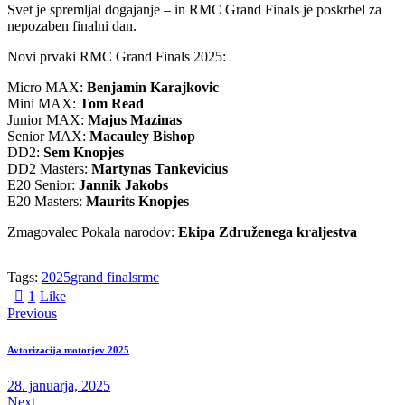
Svet je spremljal dogajanje – in RMC Grand Finals je poskrbel za
nepozaben finalni dan.
Novi prvaki RMC Grand Finals 2025:
Micro MAX:
Benjamin Karajkovic
Mini MAX:
Tom Read
Junior MAX:
Majus Mazinas
Senior MAX:
Macauley Bishop
DD2:
Sem Knopjes
DD2 Masters:
Martynas Tankevicius
E20 Senior:
Jannik Jakobs
E20 Masters:
Maurits Knopjes
Zmagovalec Pokala narodov:
Ekipa Združenega kraljestva
Tags:
2025
grand finals
rmc
1
Like
Previous
Avtorizacija motorjev 2025
28. januarja, 2025
Next